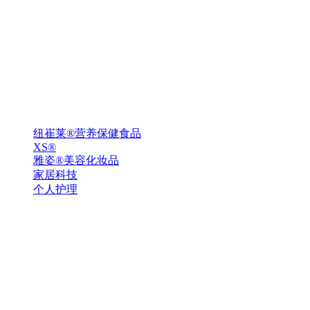
纽崔莱®营养保健食品
XS®
雅姿®美容化妆品
家居科技
个人护理