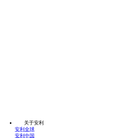
关于安利
安利全球
安利中国