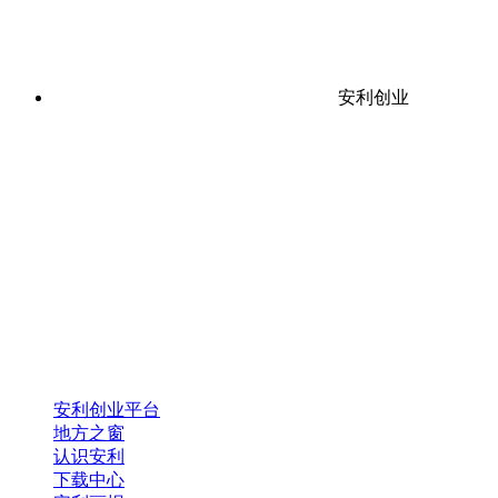
安利创业
安利创业平台
地方之窗
认识安利
下载中心