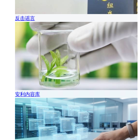
反击谣言
安利内容库