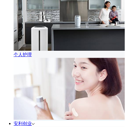
个人护理
安利创业