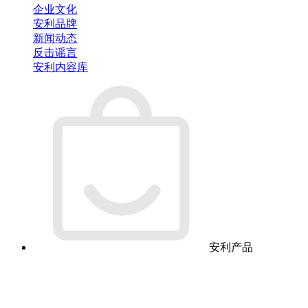
企业文化
安利品牌
新闻动态
反击谣言
安利内容库
安利产品