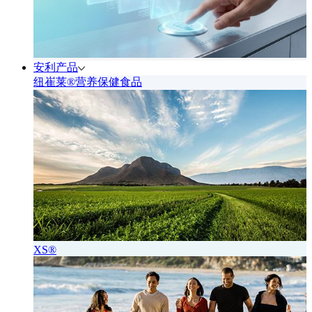
安利产品
纽崔莱®营养保健食品
XS®