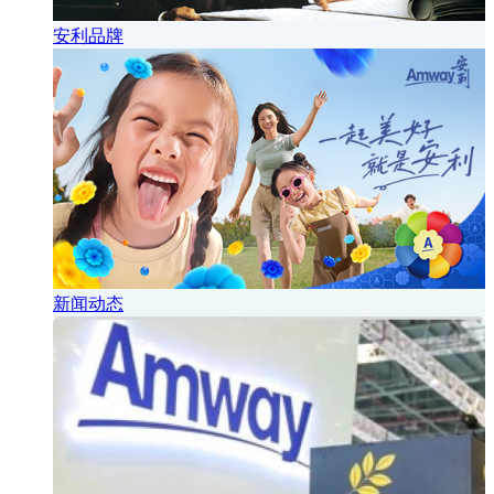
安利品牌
新闻动态