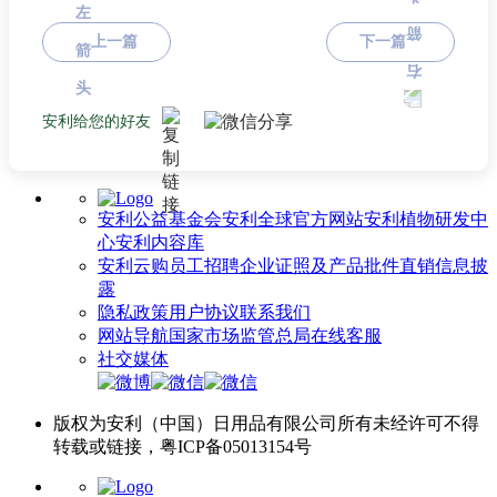
上一篇
下一篇
安利给您的好友
安利公益基金会
安利全球官方网站
安利植物研发中
心
安利内容库
安利云购
员工招聘
企业证照及产品批件
直销信息披
露
隐私政策
用户协议
联系我们
网站导航
国家市场监管总局
在线客服
社交媒体
版权为安利（中国）日用品有限公司所有未经许可不得
转载或链接，粤ICP备05013154号