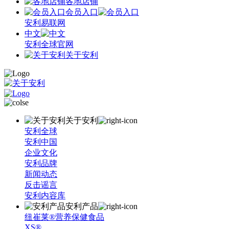
各地店铺
会员入口
安利易联网
中文
安利全球官网
关于安利
关于安利
安利全球
安利中国
企业文化
安利品牌
新闻动态
反击谣言
安利内容库
安利产品
纽崔莱®营养保健食品
XS®