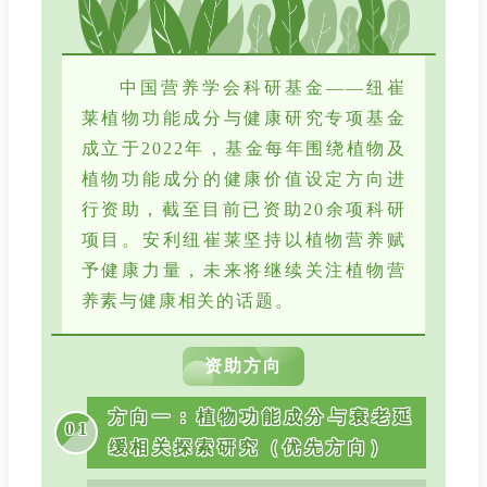
中国营养学会科研基金——纽崔
莱植物功能成分与健康研究专项基金
成立于2022年，
基金每年围绕植物及
植物功能成分的健康价值设定方向进
行资助，
截至目前已资助20余项科研
项目。安利纽崔莱坚持以植物营养赋
予健康力量，未来将继续关注植物营
养素与健康相关的话题。
资助方向
方向一：植物功能成分与衰老延
01
缓相关探索研究（优先方向）