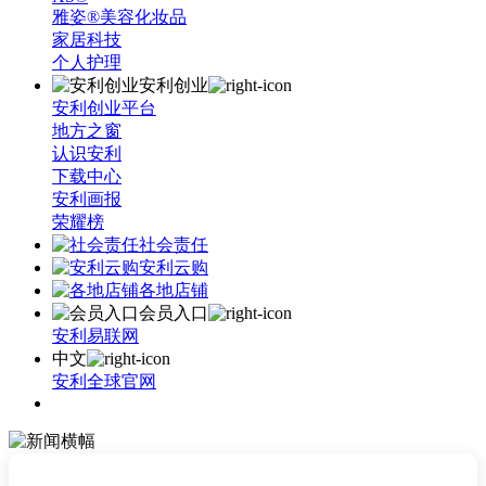
雅姿®美容化妆品
家居科技
个人护理
安利创业
安利创业平台
地方之窗
认识安利
下载中心
安利画报
荣耀榜
社会责任
安利云购
各地店铺
会员入口
安利易联网
中文
安利全球官网