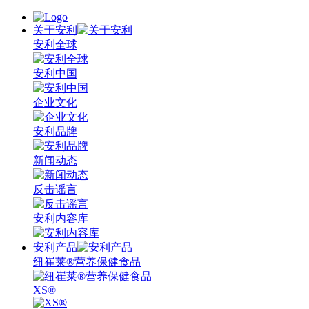
关于安利
安利全球
安利中国
企业文化
安利品牌
新闻动态
反击谣言
安利内容库
安利产品
纽崔莱®营养保健食品
XS®