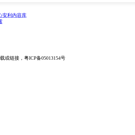
心
安利内容库
露
接，粤ICP备05013154号