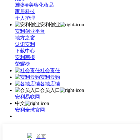
雅姿®美容化妆品
家居科技
个人护理
安利创业
安利创业平台
地方之窗
认识安利
下载中心
安利画报
荣耀榜
社会责任
安利云购
各地店铺
会员入口
安利易联网
中文
安利全球官网
首页