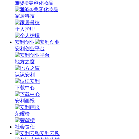
雅姿®美容化妆品
家居科技
个人护理
安利创业
安利创业平台
地方之窗
认识安利
下载中心
安利画报
荣耀榜
社会责任
安利云购