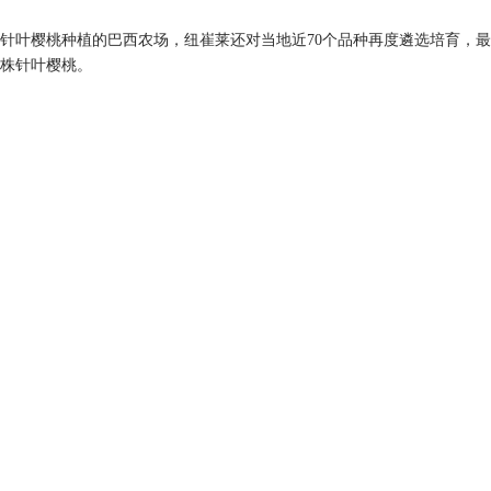
针叶樱桃种植的巴西农场，纽崔莱还对当地近
70个品种再度遴选培育，
万株针叶樱桃。