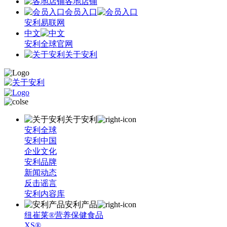
各地店铺
会员入口
安利易联网
中文
安利全球官网
关于安利
关于安利
安利全球
安利中国
企业文化
安利品牌
新闻动态
反击谣言
安利内容库
安利产品
纽崔莱®营养保健食品
XS®