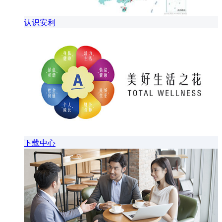
认识安利
下载中心