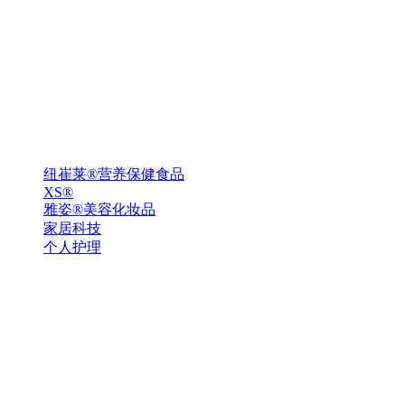
纽崔莱®营养保健食品
XS®
雅姿®美容化妆品
家居科技
个人护理