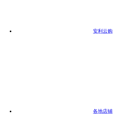
安利云购
各地店铺