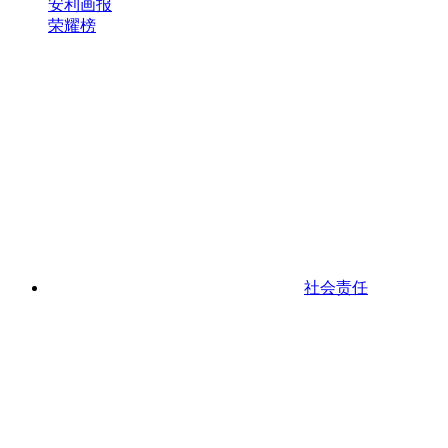
安利画报
荣耀榜
社会责任