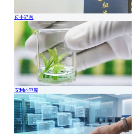
反击谣言
安利内容库