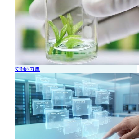
安利内容库