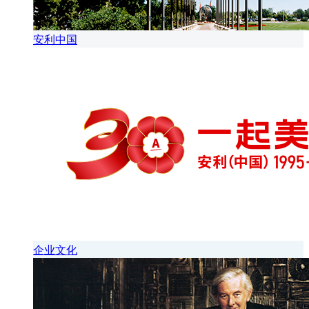
安利中国
企业文化