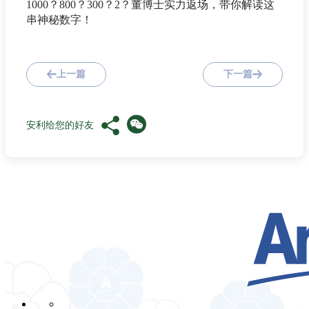
1000？800？300？2？董博士实力返场，带你解读这
串神秘数字！
上一篇
下一篇
安利给您的好友