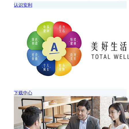
认识安利
下载中心