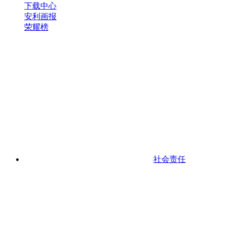
下载中心
安利画报
荣耀榜
社会责任