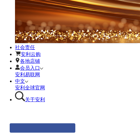
社会责任
安利云购
各地店铺
会员入口
安利易联网
中文
安利全球官网
关于安利