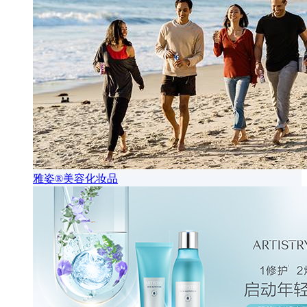
雅姿®美容化妆品