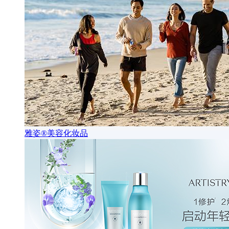
雅姿®美容化妆品