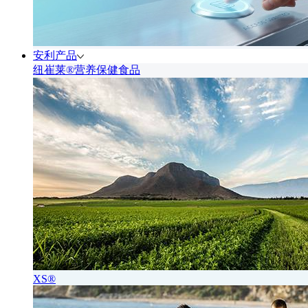
安利产品
纽崔莱®营养保健食品
XS®