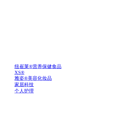
纽崔莱®营养保健食品
XS®
雅姿®美容化妆品
家居科技
个人护理