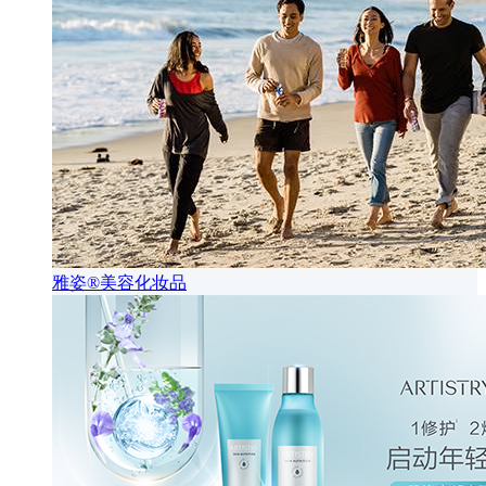
雅姿®美容化妆品