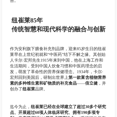
告。
纽崔莱85年
传统智慧和现代科学的融合与创新
作为安利旗下膳食补充剂品牌，迎来85岁生日的纽崔
莱早在上世纪初就和“中医药”结下不解之缘。其创始
人卡尔·宏邦先生1915年来到中国，他在上海工作和
生活期间，受到中国人饮食习惯和中医药理念的启
发，萌发了革命性的营养保健理念。1934年，卡尔·
宏邦回到美国后，研制出世界上
第一款富含植物营养
素的多种维生素和矿物质的补充食品
——
倍立健
，并
创办了
纽崔莱
品牌。
迄今为止，
纽崔莱已经在全球建立了超过30多个研究
点、开展超过60项人体临床研究、拥有190多项专