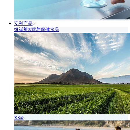
安利产品
纽崔莱®营养保健食品
XS®