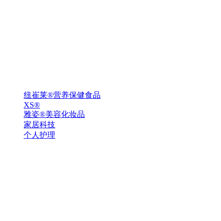
纽崔莱®营养保健食品
XS®
雅姿®美容化妆品
家居科技
个人护理