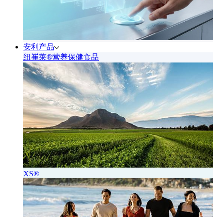
安利产品
纽崔莱®营养保健食品
XS®