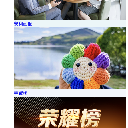
安利画报
荣耀榜