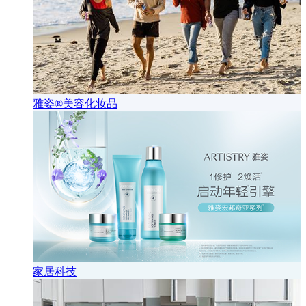
雅姿®美容化妆品
家居科技