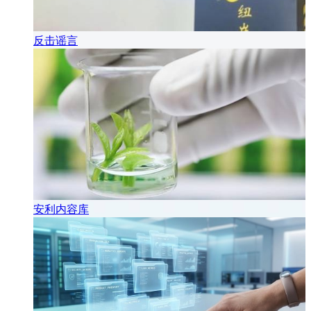
反击谣言
安利内容库