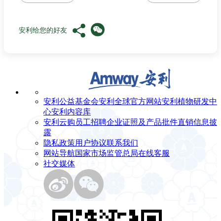
安利给您的好友
安利公益基金会
安利全球官方网站
安利植物研发中
心
安利内容库
安利云购
员工招聘
企业证照及产品批件
直销信息披
露
隐私政策
用户协议
联系我们
网站导航
国家市场监管总局
在线客服
社交媒体