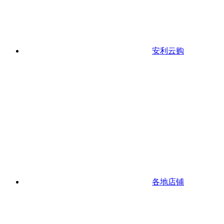
安利云购
各地店铺