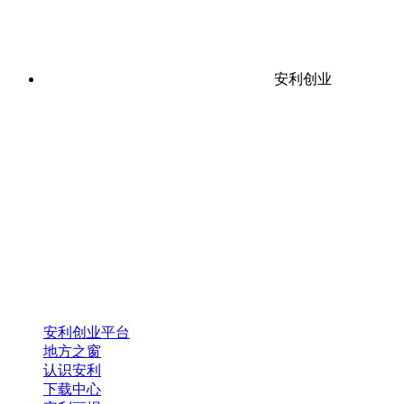
安利创业
安利创业平台
地方之窗
认识安利
下载中心