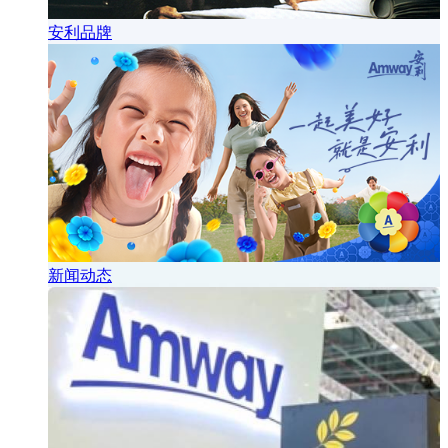
安利品牌
新闻动态