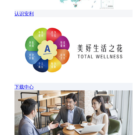
认识安利
下载中心