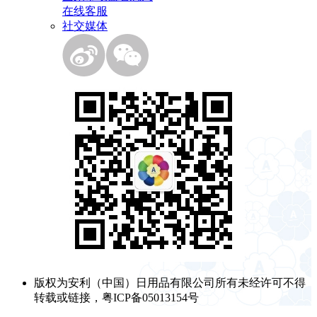
在线客服
社交媒体
版权为安利（中国）日用品有限公司所有未经许可不得
转载或链接，粤ICP备05013154号