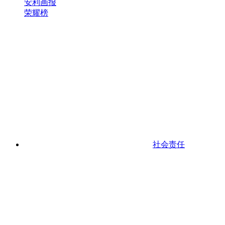
安利画报
荣耀榜
社会责任