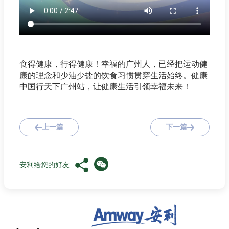
食得健康，行得健康！幸福的广州人，已经把运动健
康的理念和少油少盐的饮食习惯贯穿生活始终。健康
中国行天下广州站，让健康生活引领幸福未来！
上一篇
下一篇
安利给您的好友