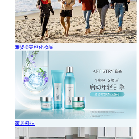
雅姿®美容化妆品
家居科技