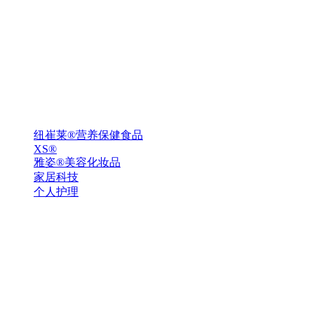
纽崔莱®营养保健食品
XS®
雅姿®美容化妆品
家居科技
个人护理