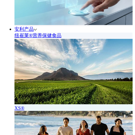
安利产品
纽崔莱®营养保健食品
XS®