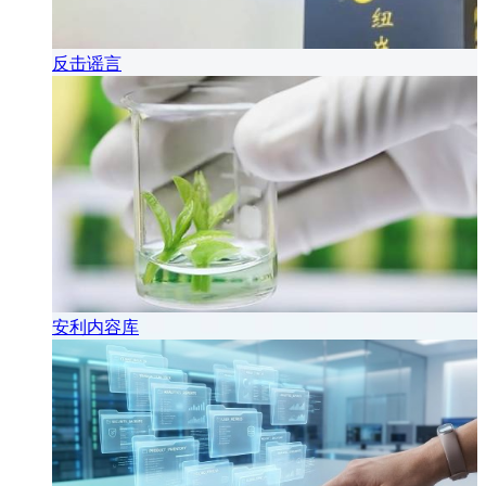
反击谣言
安利内容库