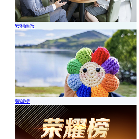
安利画报
荣耀榜