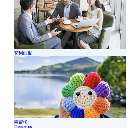
安利画报
荣耀榜