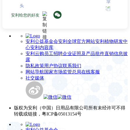
安利给您的好友
安利公益基金会
安利全球官方网站
安利植物研发中
心
安利内容库
安利云购
员工招聘
企业证照及产品批件
直销信息披
露
隐私政策
用户协议
联系我们
网站导航
国家市场监管总局
在线客服
社交媒体
版权为安利（中国）日用品有限公司所有未经许可不得
转载或链接，粤ICP备05013154号
安利公益基金会