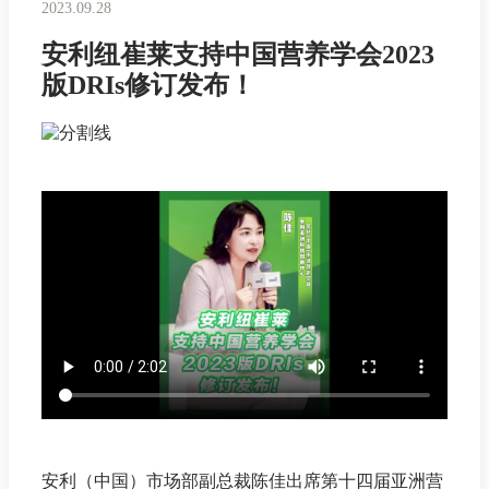
2023.09.28
安利纽崔莱支持中国营养学会2023
版DRIs修订发布！
安利（中国）市场部副总裁陈佳出席第十四届亚洲营