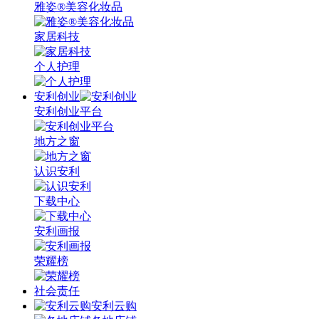
雅姿®美容化妆品
家居科技
个人护理
安利创业
安利创业平台
地方之窗
认识安利
下载中心
安利画报
荣耀榜
社会责任
安利云购