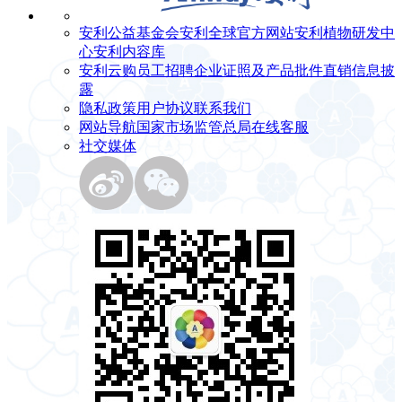
安利公益基金会
安利全球官方网站
安利植物研发中
心
安利内容库
安利云购
员工招聘
企业证照及产品批件
直销信息披
露
隐私政策
用户协议
联系我们
网站导航
国家市场监管总局
在线客服
社交媒体