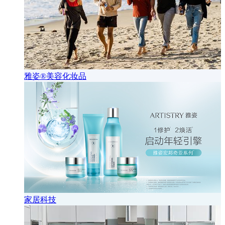
雅姿®美容化妆品
家居科技