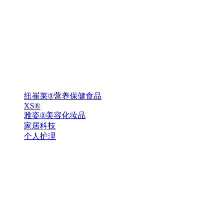
纽崔莱®营养保健食品
XS®
雅姿®美容化妆品
家居科技
个人护理