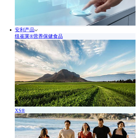
安利产品
纽崔莱®营养保健食品
XS®