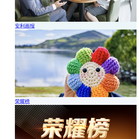
安利画报
荣耀榜