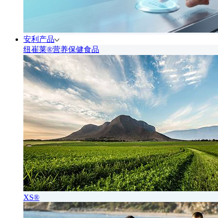
安利产品
纽崔莱®营养保健食品
XS®