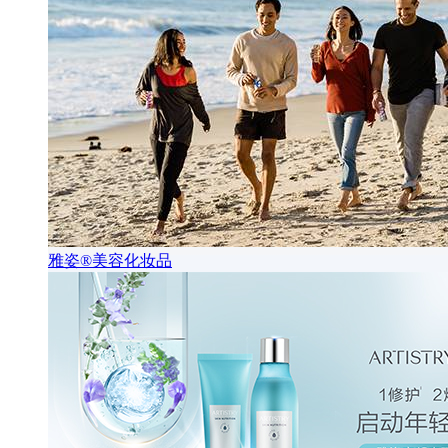
雅姿®美容化妆品