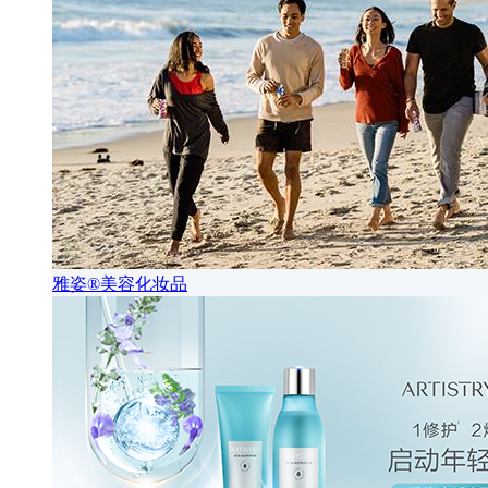
雅姿®美容化妆品