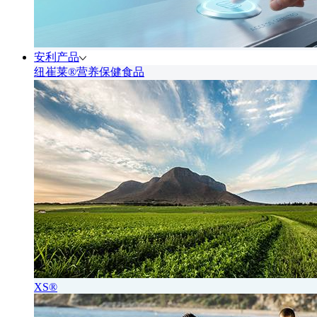
安利产品
纽崔莱®营养保健食品
XS®