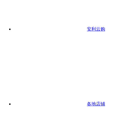
安利云购
各地店铺