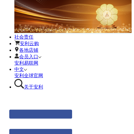
社会责任
安利云购
各地店铺
会员入口
安利易联网
中文
安利全球官网
关于安利