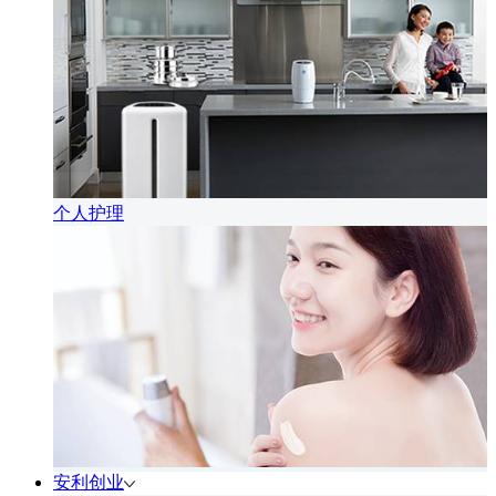
个人护理
安利创业