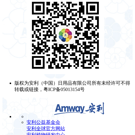
版权为安利（中国）日用品有限公司所有未经许可不得
转载或链接，粤ICP备05013154号
安利公益基金会
安利全球官方网站
安利植物研发中心