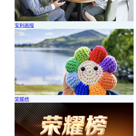
安利画报
荣耀榜