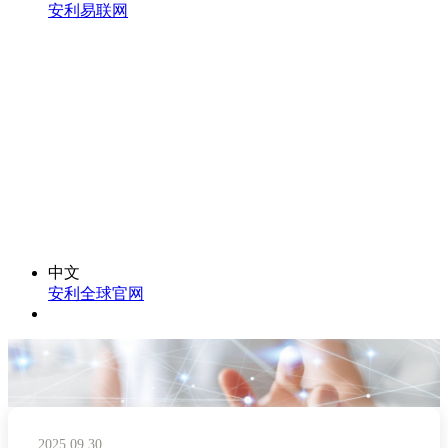
安利易联网
中文
安利全球官网
2025.09.30