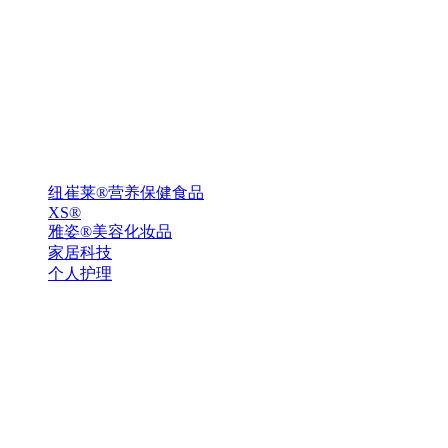
纽崔莱®营养保健食品
XS®
雅姿®美容化妆品
家居科技
个人护理