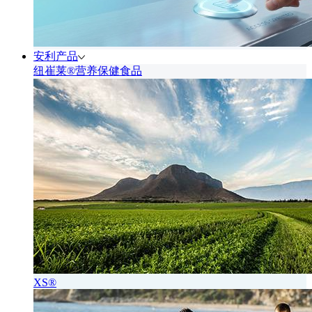
安利产品
纽崔莱®营养保健食品
XS®