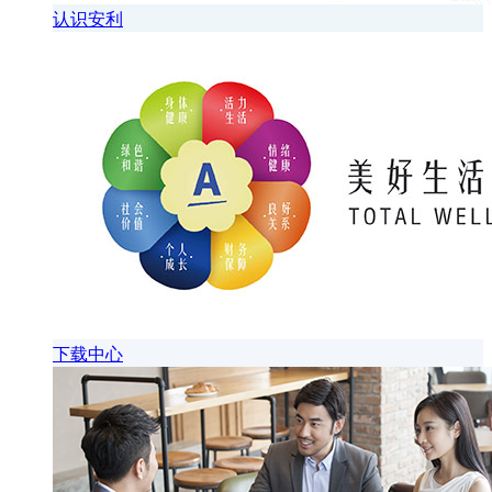
认识安利
下载中心