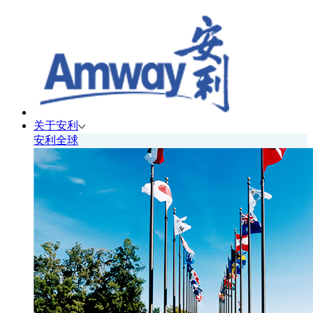
关于安利
安利全球