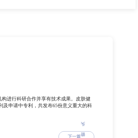
机构进行科研合作并享有技术成果。皮肤健
专利及申请中专利，共发布65份意义重大的科
下一篇