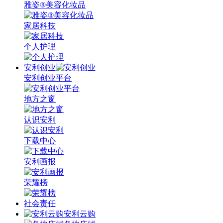
雅姿®美容化妆品
家居科技
个人护理
安利创业
安利创业平台
地方之窗
认识安利
下载中心
安利画报
荣耀榜
社会责任
安利云购