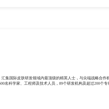
，汇集国际皮肤研发领域内最顶级的精英人士，与尖端战略合作
过500名科学家、工程师及技术人员，89个研发机构及超过200个