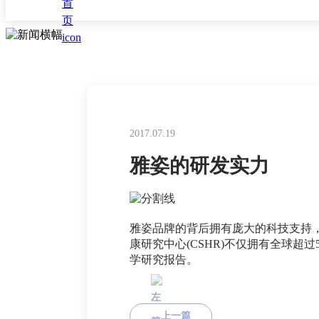
2017.07.19
雅姿的研发实力
雅姿品牌的背后拥有庞大的科技支持
康研究中心(CSHR)不仅拥有全球超
学研究报告。
上一篇