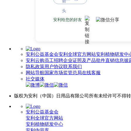
安利给您的好友
安利公益基金会
安利全球官方网站
安利植物研发中
安利云购
员工招聘
企业证照及产品批件
直销信息披
隐私政策
用户协议
联系我们
网站导航
国家市场监管总局
在线客服
社交媒体
版权为安利（中国）日用品有限公司所有未经许可不得转载或链
安利公益基金会
安利全球官方网站
安利植物研发中心
安利内容库