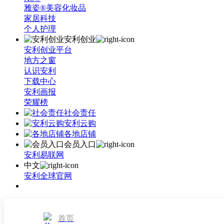
雅姿®美容化妆品
家居科技
个人护理
安利创业
安利创业平台
地方之窗
认识安利
下载中心
安利画报
荣耀榜
社会责任
安利云购
各地店铺
会员入口
安利易联网
中文
安利全球官网
首页