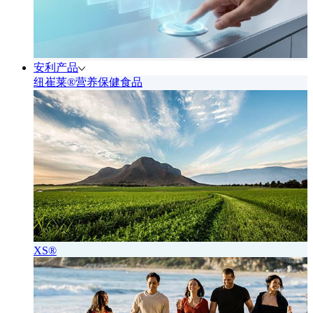
安利产品
纽崔莱®营养保健食品
XS®