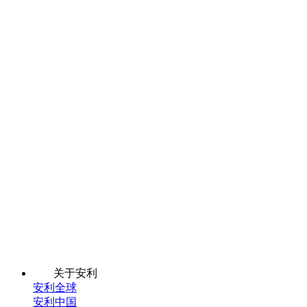
关于安利
安利全球
安利中国