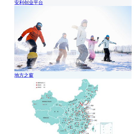
安利创业平台
地方之窗