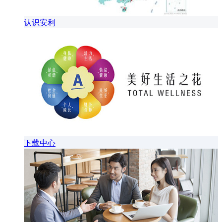
认识安利
下载中心