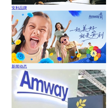
安利品牌
新闻动态