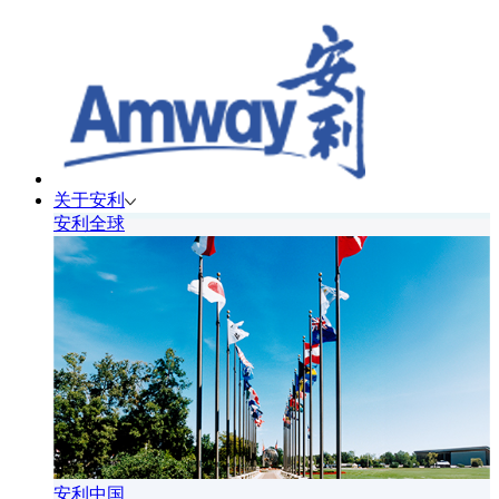
关于安利
安利全球
安利中国