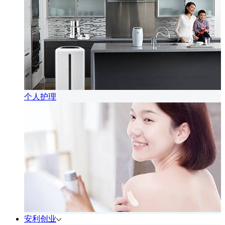
个人护理
安利创业