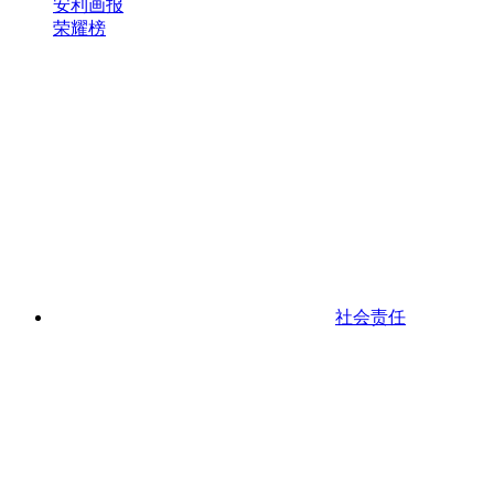
安利画报
荣耀榜
社会责任