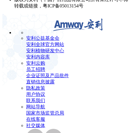
转载或链接，粤ICP备05013154号
安利公益基金会
安利全球官方网站
安利植物研发中心
安利内容库
安利云购
员工招聘
企业证照及产品批件
直销信息披露
隐私政策
用户协议
联系我们
网站导航
国家市场监管总局
在线客服
社交媒体