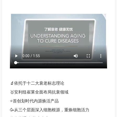
🔬
依托于十二大衰老标志理论
🥇
安利纽崔莱全面布局抗衰领域
⭐
首创划时代内源焕活产品
🥳
从三个层面深入细胞根源，重焕细胞活力