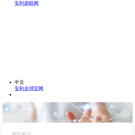
安利易联网
中文
安利全球官网
2023.10.12