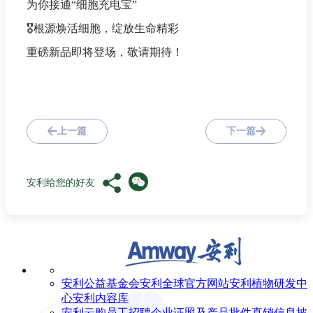
为你接通“细胞充电宝”
🎖
根源焕活细胞，绽放生命精彩
重磅新品即将登场，敬请期待！
上一篇
下一篇
安利给您的好友
安利公益基金会
安利全球官方网站
安利植物研发中
心
安利内容库
安利云购
员工招聘
企业证照及产品批件
直销信息披