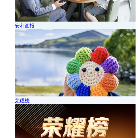
安利画报
荣耀榜