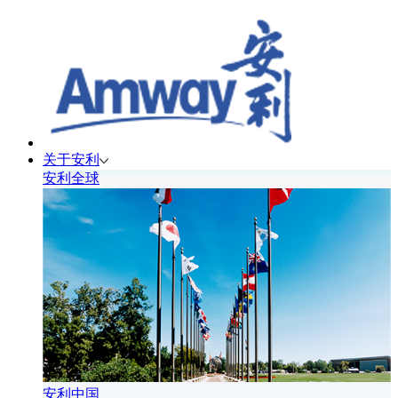
关于安利
安利全球
安利中国