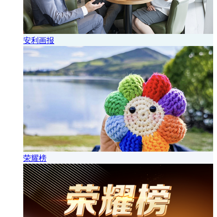
安利画报
荣耀榜