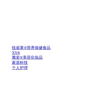
纽崔莱®营养保健食品
XS®
雅姿®美容化妆品
家居科技
个人护理