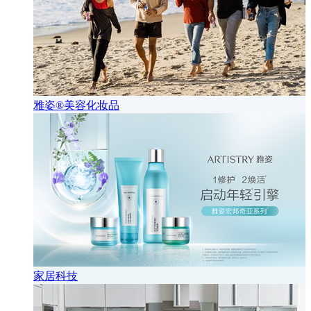
雅姿®美容化妆品
家居科技