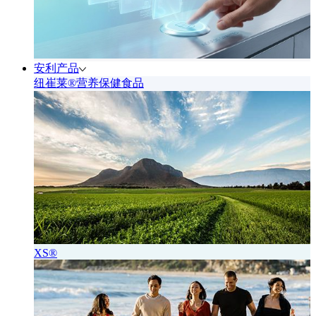
安利产品
纽崔莱®营养保健食品
XS®