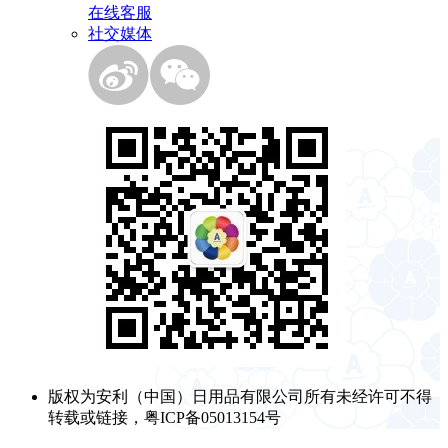
在线客服
社交媒体
版权为安利（中国）日用品有限公司所有未经许可不得
转载或链接，粤ICP备05013154号