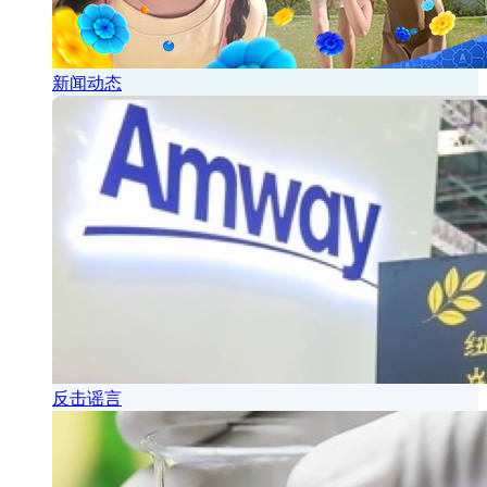
新闻动态
反击谣言