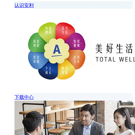
认识安利
下载中心