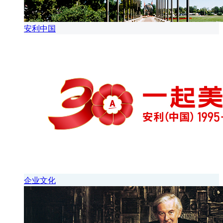
安利中国
企业文化