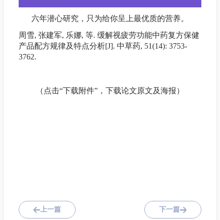
六年潜心研究，只为给你呈上最优质的营养。
周雪, 张建军, 乐娜, 等. 缓解视疲劳功能中药复方保健
产品配方规律及特点分析[J]. 中草药, 51(14): 3753-
3762.
（点击“
下载附件
”，下载论文原文及海报）
上一篇
下一篇