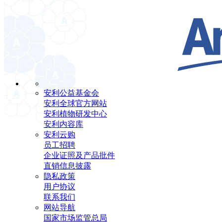
安利公益基金会
安利全球官方网站
安利植物研发中心
安利内容库
安利云购
员工招聘
企业证照及产品批件
直销信息披露
隐私政策
用户协议
联系我们
网站导航
国家市场监管总局