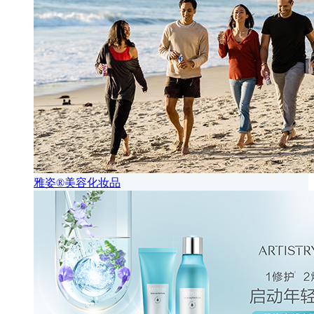
雅姿®美容化妆品