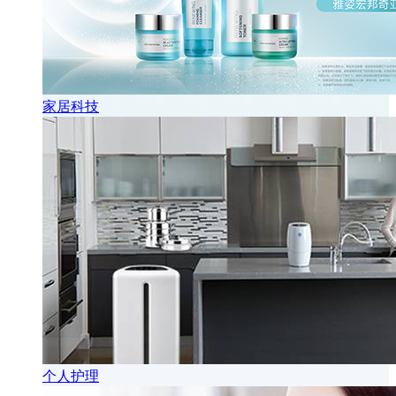
家居科技
个人护理