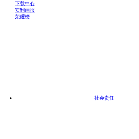
下载中心
安利画报
荣耀榜
社会责任