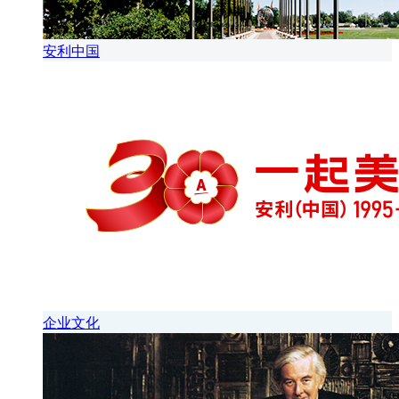
安利中国
企业文化