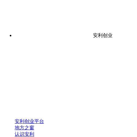
安利创业
安利创业平台
地方之窗
认识安利