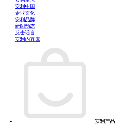
安利中国
企业文化
安利品牌
新闻动态
反击谣言
安利内容库
安利产品