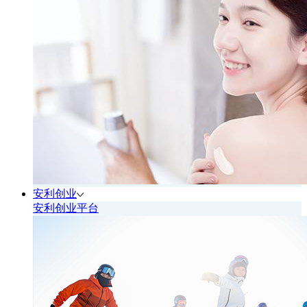
安利创业
安利创业平台