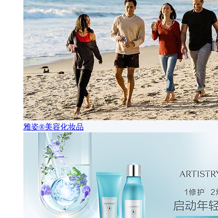
雅姿®美容化妆品