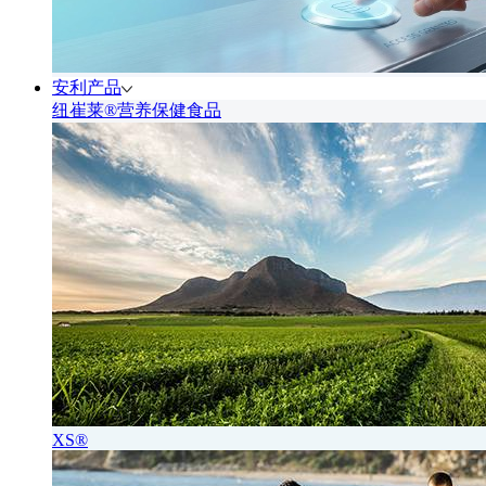
安利产品
纽崔莱®营养保健食品
XS®