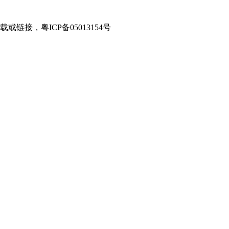
接，粤ICP备05013154号