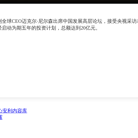
全球CEO迈克尔·尼尔森出席中国发展高层论坛，接受央视采
启动为期五年的投资计划，总额达到20亿元。
心
安利内容库
露