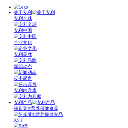
关于安利
安利全球
安利中国
企业文化
安利品牌
新闻动态
反击谣言
安利内容库
安利产品
纽崔莱®营养保健食品
XS®