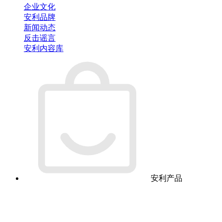
企业文化
安利品牌
新闻动态
反击谣言
安利内容库
安利产品