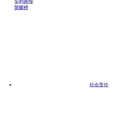
安利画报
荣耀榜
社会责任