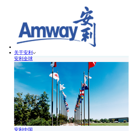
关于安利
安利全球
安利中国