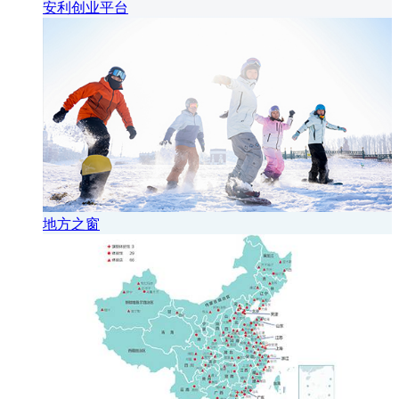
安利创业平台
地方之窗