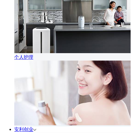
个人护理
安利创业