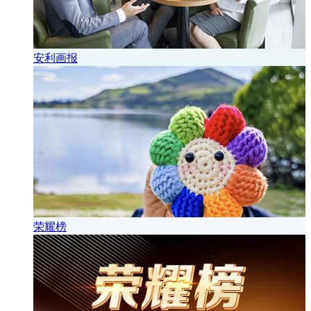
安利画报
荣耀榜