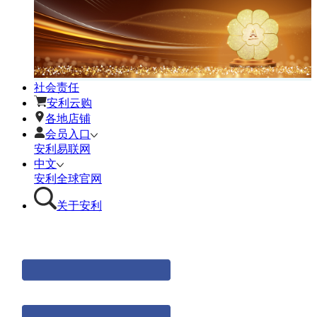
社会责任
安利云购
各地店铺
会员入口
安利易联网
中文
安利全球官网
关于安利