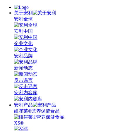
关于安利
安利全球
安利中国
企业文化
安利品牌
新闻动态
反击谣言
安利内容库
安利产品
纽崔莱®营养保健食品
XS®