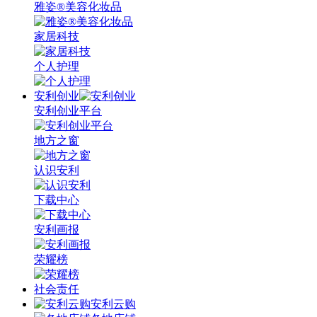
雅姿®美容化妆品
家居科技
个人护理
安利创业
安利创业平台
地方之窗
认识安利
下载中心
安利画报
荣耀榜
社会责任
安利云购