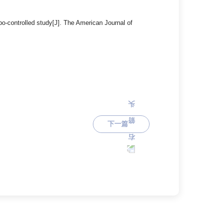
bo-controlled study[J]. The American Journal of
下一篇