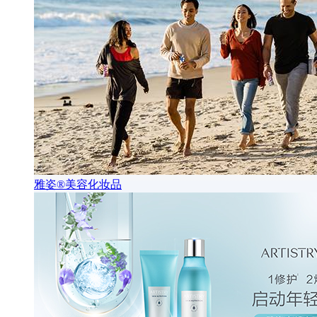
雅姿®美容化妆品