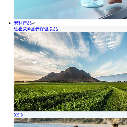
安利产品
纽崔莱®营养保健食品
XS®