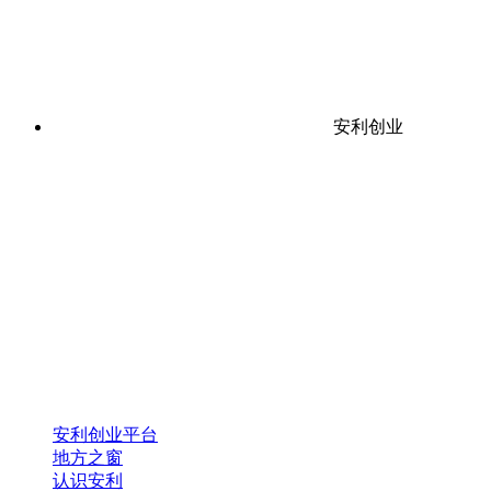
安利创业
安利创业平台
地方之窗
认识安利