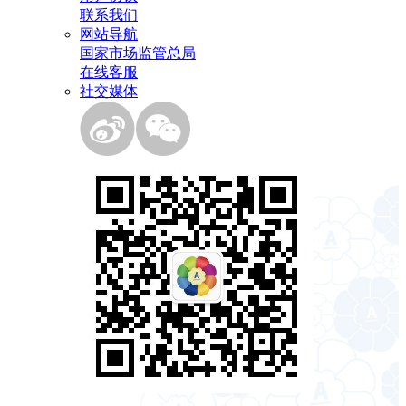
联系我们
网站导航
国家市场监管总局
在线客服
社交媒体