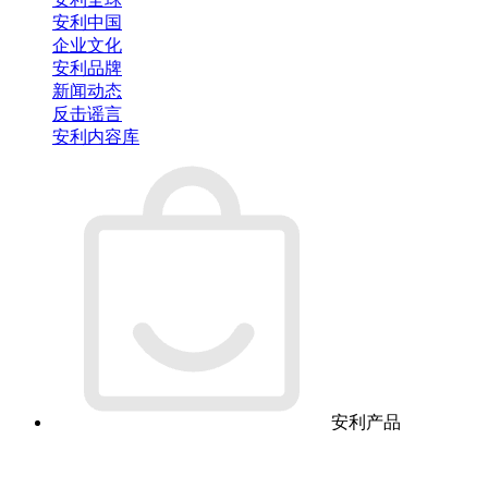
安利中国
企业文化
安利品牌
新闻动态
反击谣言
安利内容库
安利产品