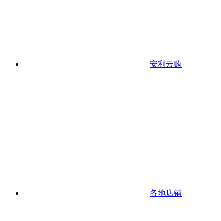
安利云购
各地店铺