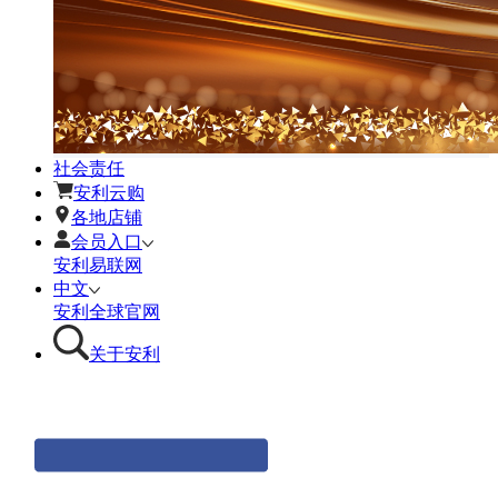
社会责任
安利云购
各地店铺
会员入口
安利易联网
中文
安利全球官网
关于安利