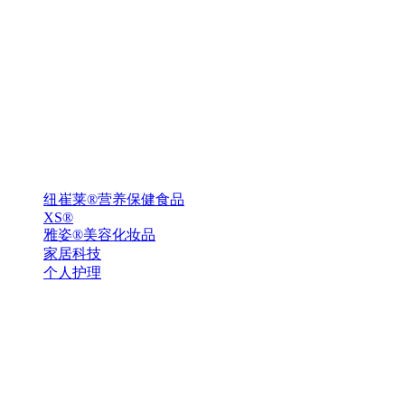
纽崔莱®营养保健食品
XS®
雅姿®美容化妆品
家居科技
个人护理