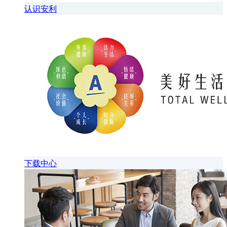
认识安利
下载中心