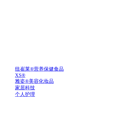
纽崔莱®营养保健食品
XS®
雅姿®美容化妆品
家居科技
个人护理