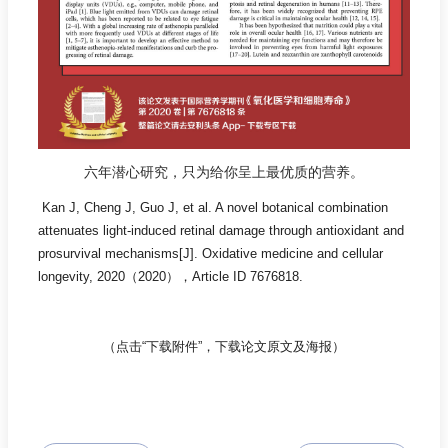
六年潜心研究，只为给你呈上最优质的营养。
Kan J, Cheng J, Guo J, et al. A novel botanical combination
attenuates light-induced retinal damage through antioxidant and
prosurvival mechanisms[J]. Oxidative medicine and cellular
longevity, 2020
（
2
020
），
Article ID 7676818.
（点击“
下载附件
”，下载论文原文及海报）