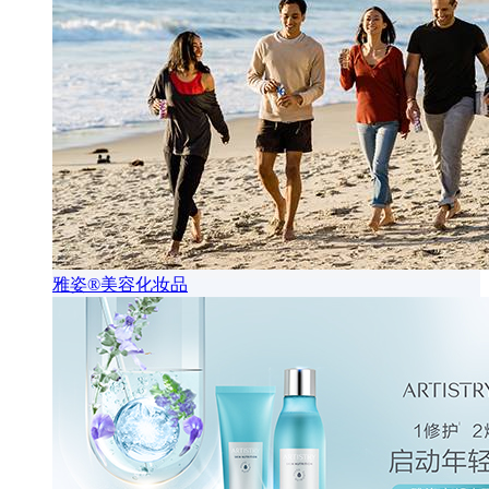
雅姿®美容化妆品