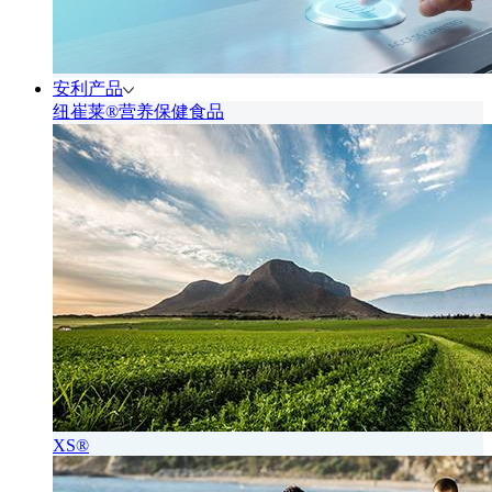
安利产品
纽崔莱®营养保健食品
XS®