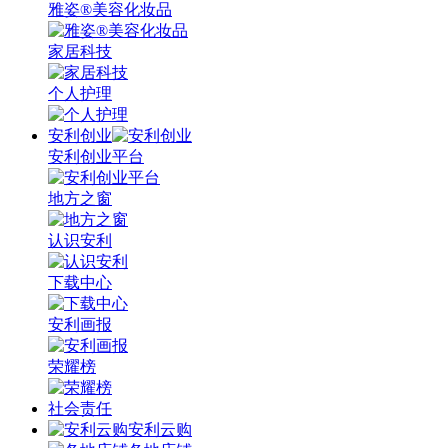
雅姿®美容化妆品
家居科技
个人护理
安利创业
安利创业平台
地方之窗
认识安利
下载中心
安利画报
荣耀榜
社会责任
安利云购