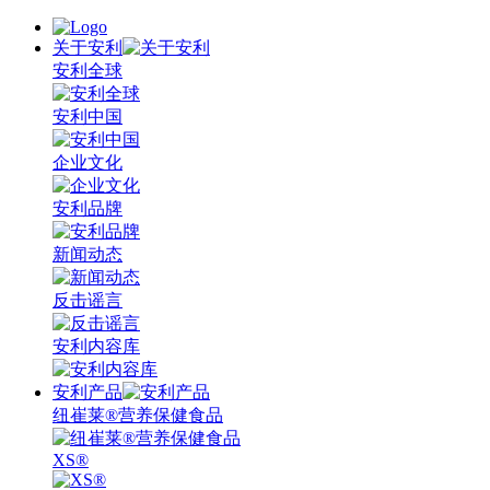
关于安利
安利全球
安利中国
企业文化
安利品牌
新闻动态
反击谣言
安利内容库
安利产品
纽崔莱®营养保健食品
XS®