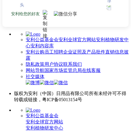
安利给您的好友
安利公益基金会
安利全球官方网站
安利植物研发中
心
安利内容库
安利云购
员工招聘
企业证照及产品批件
直销信息披
露
隐私政策
用户协议
联系我们
网站导航
国家市场监管总局
在线客服
社交媒体
版权为安利（中国）日用品有限公司所有未经许可不得
转载或链接，粤ICP备05013154号
安利公益基金会
安利全球官方网站
安利植物研发中心