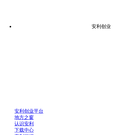
安利创业
安利创业平台
地方之窗
认识安利
下载中心