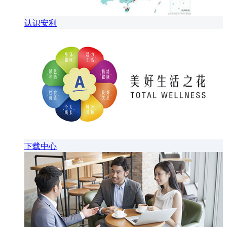
认识安利
下载中心