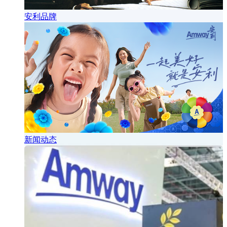
安利品牌
新闻动态