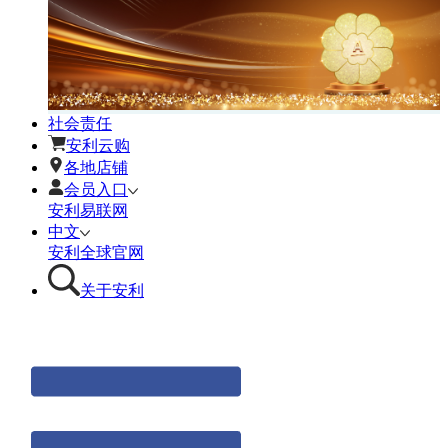
社会责任
安利云购
各地店铺
会员入口
安利易联网
中文
安利全球官网
关于安利