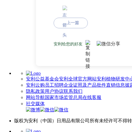
上一篇
安利给您的好友
安利公益基金会
安利全球官方网站
安利植物研发中
安利云购
员工招聘
企业证照及产品批件
直销信息披
隐私政策
用户协议
联系我们
网站导航
国家市场监管总局
在线客服
社交媒体
版权为安利（中国）日用品有限公司所有未经许可不得转载或链