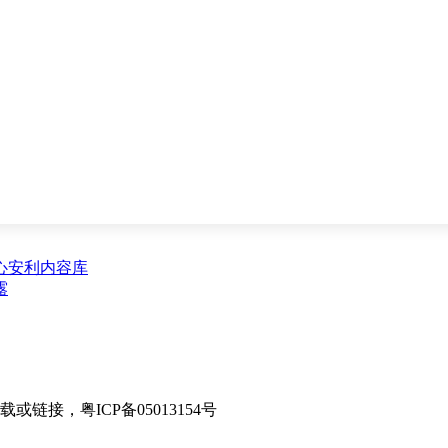
心
安利内容库
露
接，粤ICP备05013154号