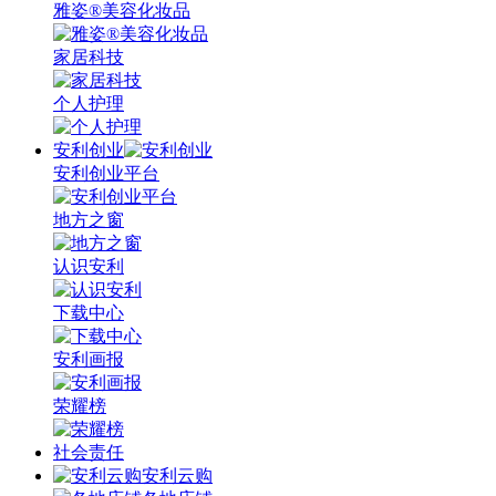
雅姿®美容化妆品
家居科技
个人护理
安利创业
安利创业平台
地方之窗
认识安利
下载中心
安利画报
荣耀榜
社会责任
安利云购