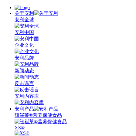
关于安利
安利全球
安利中国
企业文化
安利品牌
新闻动态
反击谣言
安利内容库
安利产品
纽崔莱®营养保健食品
XS®