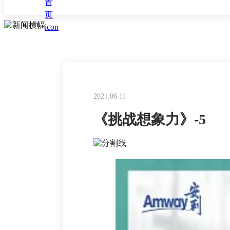
2021.06.11
《挑战想象力》-5