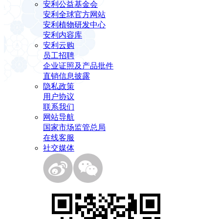
安利公益基金会
安利全球官方网站
安利植物研发中心
安利内容库
安利云购
员工招聘
企业证照及产品批件
直销信息披露
隐私政策
用户协议
联系我们
网站导航
国家市场监管总局
在线客服
社交媒体