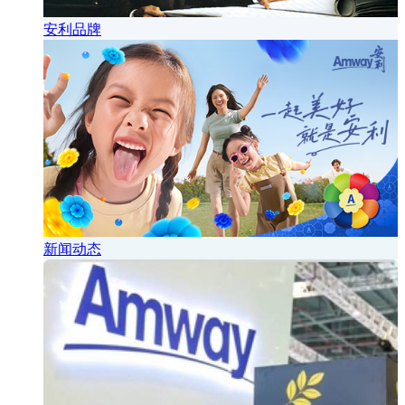
安利品牌
新闻动态