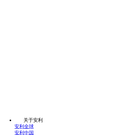
关于安利
安利全球
安利中国