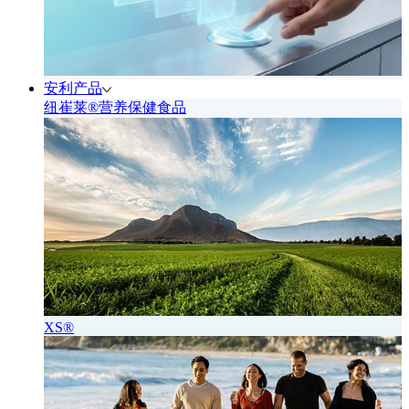
安利产品
纽崔莱®营养保健食品
XS®