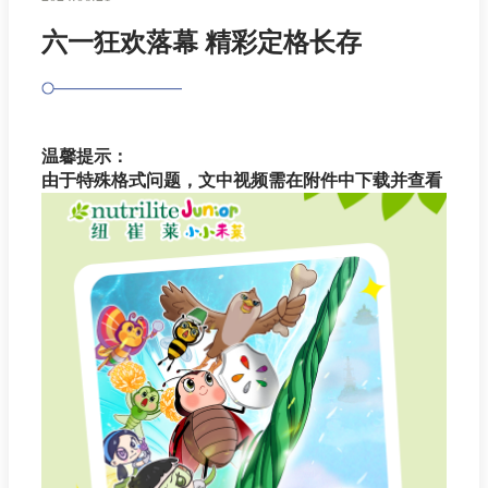
六一狂欢落幕 精彩定格长存
温馨提示：
由于特殊格式问题，文中视频需在附件中下载并查看