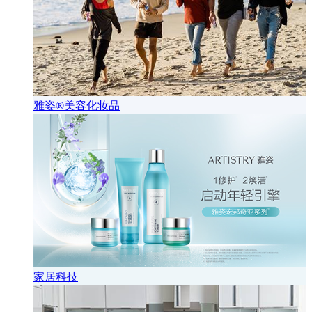
雅姿®美容化妆品
家居科技