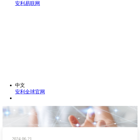
安利易联网
中文
安利全球官网
2024.06.21