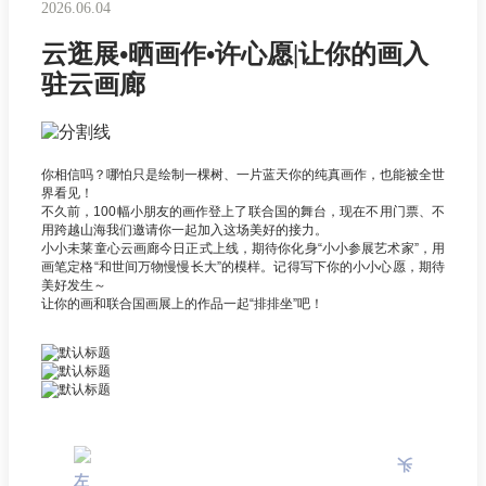
2026.06.04
云逛展•晒画作•许心愿|让你的画入
驻云画廊
你相信吗？哪怕只是绘制一棵树、一片蓝天你的纯真画作，也能被全世
界看见！
不久前，100幅小朋友的画作登上了联合国的舞台，现在不用门票、不
用跨越山海我们邀请你一起加入这场美好的接力。
小小未莱童心云画廊今日正式上线，期待你化身“小小参展艺术家”，用
画笔定格“和世间万物慢慢长大”的模样。记得写下你的小小心愿，期待
美好发生～
让你的画和联合国画展上的作品一起“排排坐”吧！