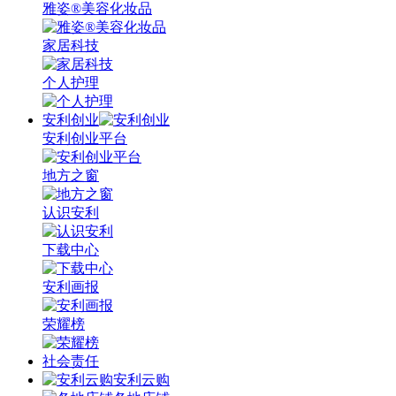
雅姿®美容化妆品
家居科技
个人护理
安利创业
安利创业平台
地方之窗
认识安利
下载中心
安利画报
荣耀榜
社会责任
安利云购