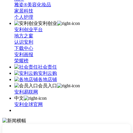
雅姿®美容化妆品
家居科技
个人护理
安利创业
安利创业平台
地方之窗
认识安利
下载中心
安利画报
荣耀榜
社会责任
安利云购
各地店铺
会员入口
安利易联网
中文
安利全球官网