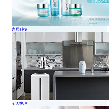
家居科技
个人护理