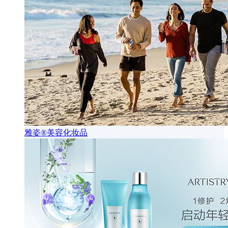
雅姿®美容化妆品