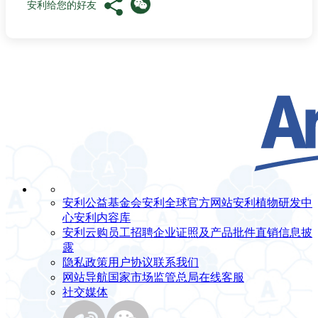
安利给您的好友
安利公益基金会
安利全球官方网站
安利植物研发中
心
安利内容库
安利云购
员工招聘
企业证照及产品批件
直销信息披
露
隐私政策
用户协议
联系我们
网站导航
国家市场监管总局
在线客服
社交媒体