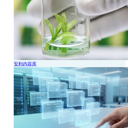
安利内容库