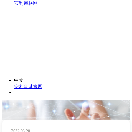
安利易联网
中文
安利全球官网
2022.03.28