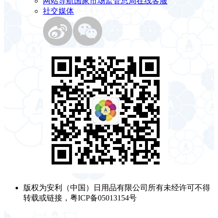
网站导航
国家市场监管总局
在线客服
社交媒体
版权为安利（中国）日用品有限公司所有未经许可不得
转载或链接，粤ICP备05013154号