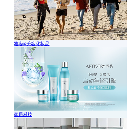
雅姿®美容化妆品
家居科技