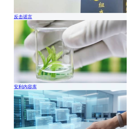
反击谣言
安利内容库