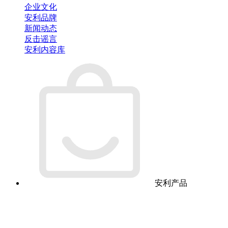
企业文化
安利品牌
新闻动态
反击谣言
安利内容库
安利产品