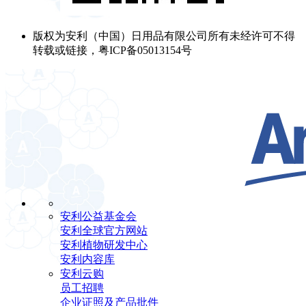
版权为安利（中国）日用品有限公司所有未经许可不得
转载或链接，粤ICP备05013154号
安利公益基金会
安利全球官方网站
安利植物研发中心
安利内容库
安利云购
员工招聘
企业证照及产品批件