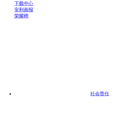
下载中心
安利画报
荣耀榜
社会责任