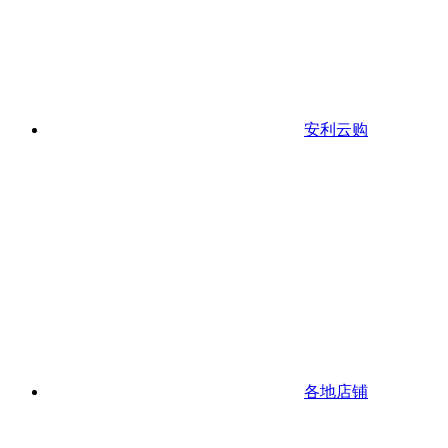
安利云购
各地店铺