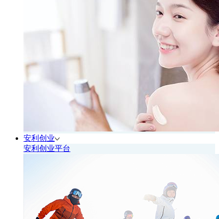
安利创业
安利创业平台