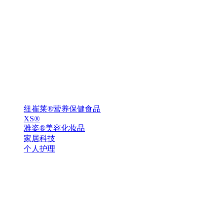
纽崔莱®营养保健食品
XS®
雅姿®美容化妆品
家居科技
个人护理