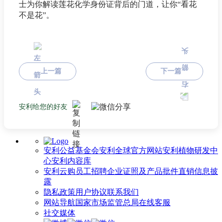
士为你解读莲花化学身份证背后的门道，让你“看花
不是花”。
上一篇
下一篇
安利给您的好友
安利公益基金会
安利全球官方网站
安利植物研发中
心
安利内容库
安利云购
员工招聘
企业证照及产品批件
直销信息披
露
隐私政策
用户协议
联系我们
网站导航
国家市场监管总局
在线客服
社交媒体