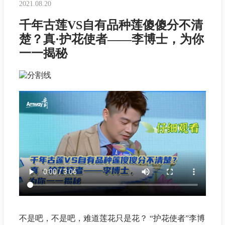
2021.08.20
千年古莲VS自有品种莲傻傻分不清
楚？真·护花使者——李博士，为你
一一揭秘
不是吧，不是吧，难道莲花只是花？ “护花使者”李博