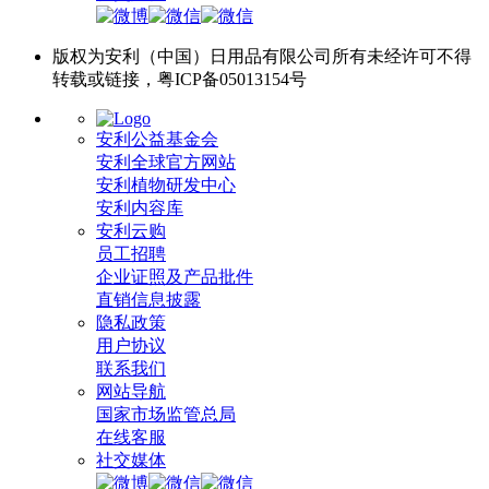
版权为安利（中国）日用品有限公司所有未经许可不得
转载或链接，粤ICP备05013154号
安利公益基金会
安利全球官方网站
安利植物研发中心
安利内容库
安利云购
员工招聘
企业证照及产品批件
直销信息披露
隐私政策
用户协议
联系我们
网站导航
国家市场监管总局
在线客服
社交媒体