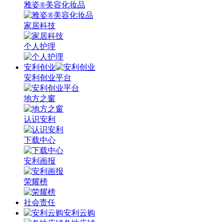
雅姿®美容化妆品
家居科技
个人护理
安利创业
安利创业平台
地方之窗
认识安利
下载中心
安利画报
荣耀榜
社会责任
安利云购