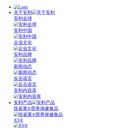
关于安利
安利全球
安利中国
企业文化
安利品牌
新闻动态
反击谣言
安利内容库
安利产品
纽崔莱®营养保健食品
XS®