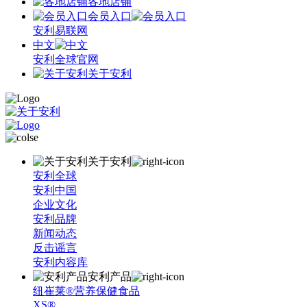
各地店铺
会员入口
安利易联网
中文
安利全球官网
关于安利
关于安利
安利全球
安利中国
企业文化
安利品牌
新闻动态
反击谣言
安利内容库
安利产品
纽崔莱®营养保健食品
XS®