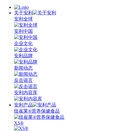
关于安利
安利全球
安利中国
企业文化
安利品牌
新闻动态
反击谣言
安利内容库
安利产品
纽崔莱®营养保健食品
XS®