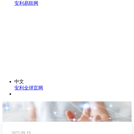
安利易联网
中文
安利全球官网
2025.09.19