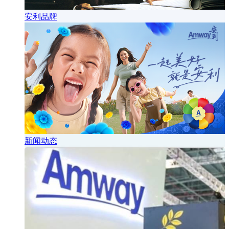
安利品牌
新闻动态