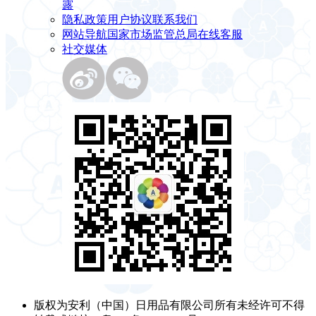
露
隐私政策
用户协议
联系我们
网站导航
国家市场监管总局
在线客服
社交媒体
版权为安利（中国）日用品有限公司所有未经许可不得