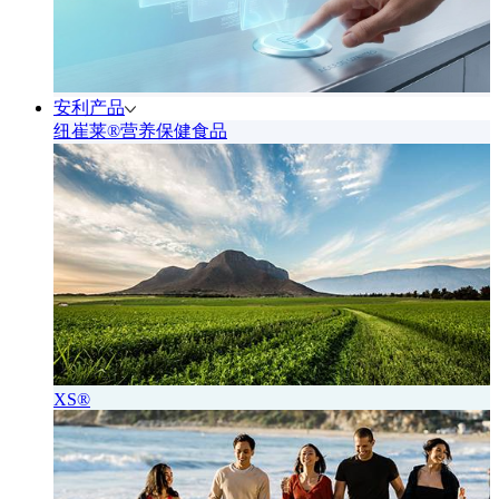
安利产品
纽崔莱®营养保健食品
XS®