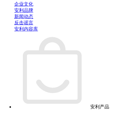
企业文化
安利品牌
新闻动态
反击谣言
安利内容库
安利产品