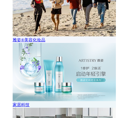
雅姿®美容化妆品
家居科技