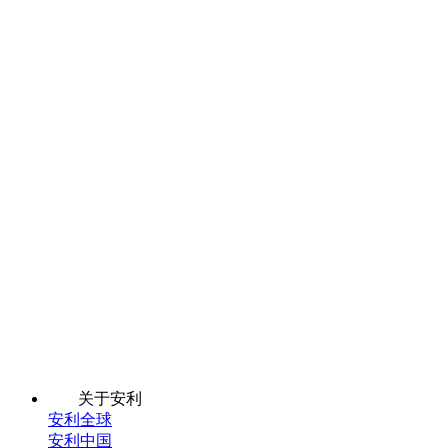
关于安利
安利全球
安利中国