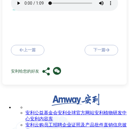
上一篇
下一篇
安利给您的好友
安利公益基金会
安利全球官方网站
安利植物研发中
心
安利内容库
安利云购
员工招聘
企业证照及产品批件
直销信息披