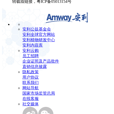
转载或链接，粤ICP备05013154号
安利公益基金会
安利全球官方网站
安利植物研发中心
安利内容库
安利云购
员工招聘
企业证照及产品批件
直销信息披露
隐私政策
用户协议
联系我们
网站导航
国家市场监管总局
在线客服
社交媒体