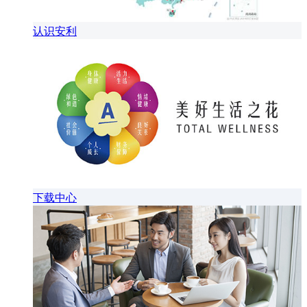
认识安利
下载中心