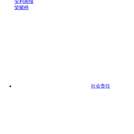
安利画报
荣耀榜
社会责任