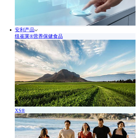
安利产品
纽崔莱®营养保健食品
XS®