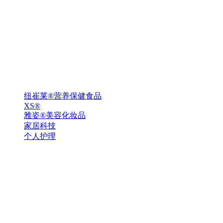
纽崔莱®营养保健食品
XS®
雅姿®美容化妆品
家居科技
个人护理