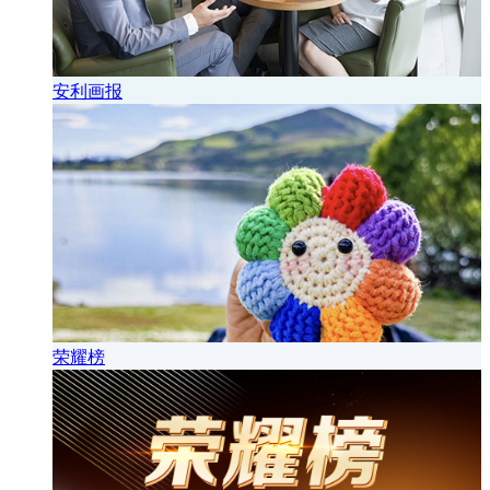
安利画报
荣耀榜