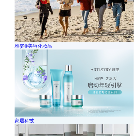
雅姿®美容化妆品
家居科技