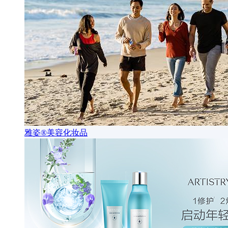
雅姿®美容化妆品