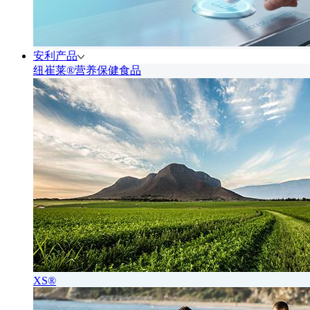
安利产品
纽崔莱®营养保健食品
XS®