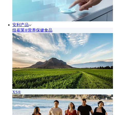
安利产品
纽崔莱®营养保健食品
XS®