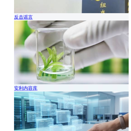
反击谣言
安利内容库