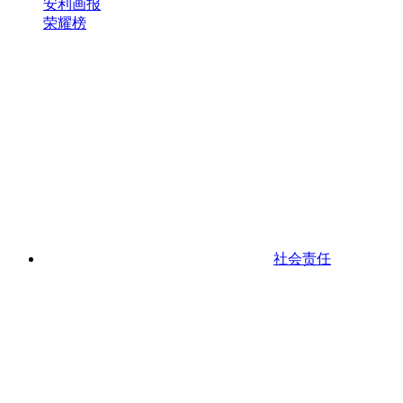
安利画报
荣耀榜
社会责任