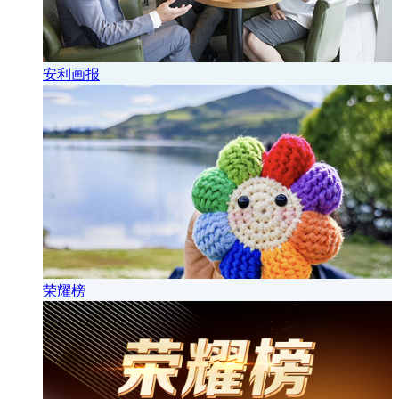
安利画报
荣耀榜