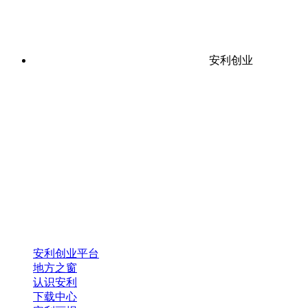
安利创业
安利创业平台
地方之窗
认识安利
下载中心