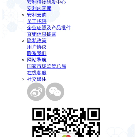
安利植物研发中心
安利内容库
安利云购
员工招聘
企业证照及产品批件
直销信息披露
隐私政策
用户协议
联系我们
网站导航
国家市场监管总局
在线客服
社交媒体