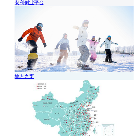
安利创业平台
地方之窗