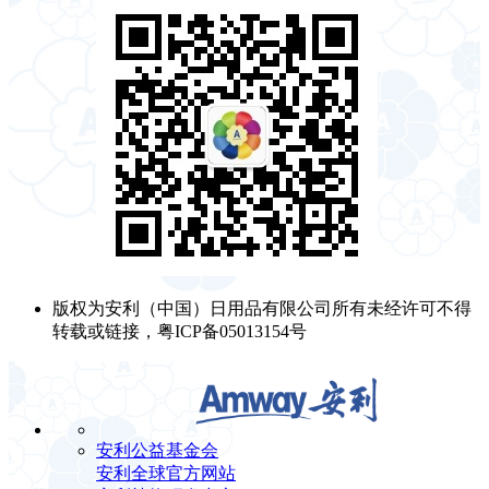
版权为安利（中国）日用品有限公司所有未经许可不得
转载或链接，粤ICP备05013154号
安利公益基金会
安利全球官方网站