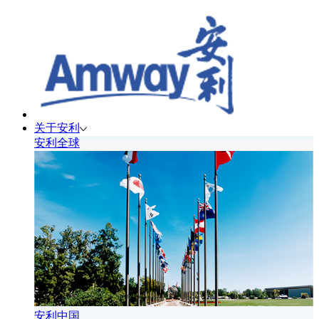
关于安利
安利全球
安利中国