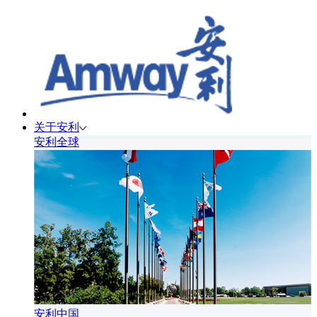
关于安利
安利全球
安利中国