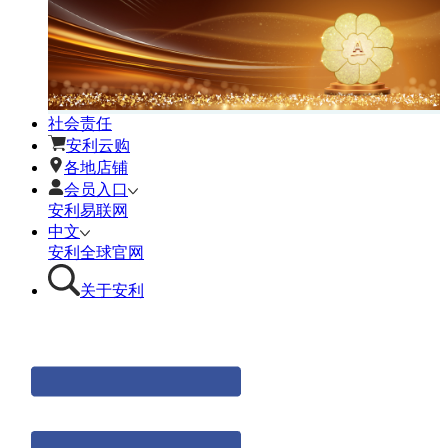
社会责任
安利云购
各地店铺
会员入口
安利易联网
中文
安利全球官网
关于安利