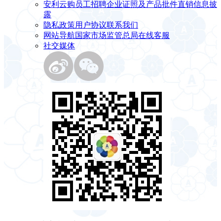
安利云购
员工招聘
企业证照及产品批件
直销信息披
露
隐私政策
用户协议
联系我们
网站导航
国家市场监管总局
在线客服
社交媒体