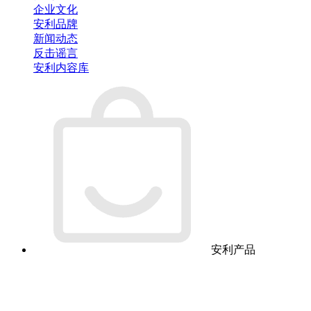
企业文化
安利品牌
新闻动态
反击谣言
安利内容库
安利产品