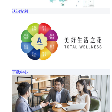
认识安利
下载中心