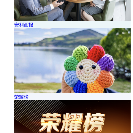
安利画报
荣耀榜