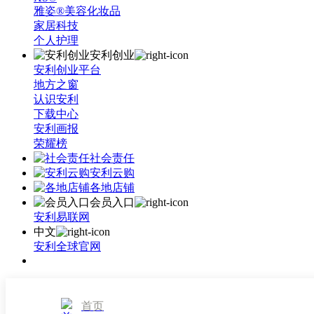
雅姿®美容化妆品
家居科技
个人护理
安利创业
安利创业平台
地方之窗
认识安利
下载中心
安利画报
荣耀榜
社会责任
安利云购
各地店铺
会员入口
安利易联网
中文
安利全球官网
首页