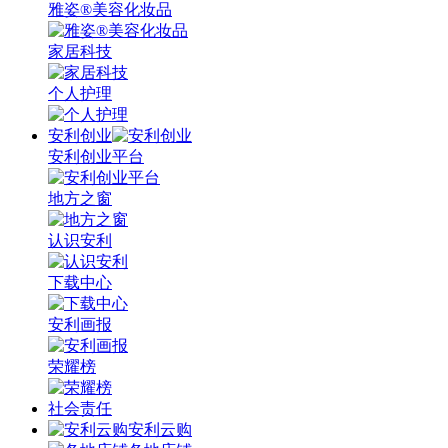
雅姿®美容化妆品
家居科技
个人护理
安利创业
安利创业平台
地方之窗
认识安利
下载中心
安利画报
荣耀榜
社会责任
安利云购