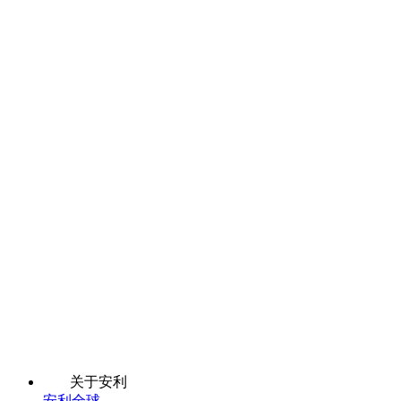
关于安利
安利全球