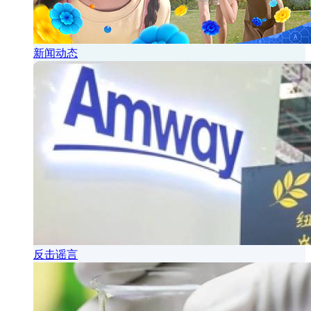
新闻动态
反击谣言