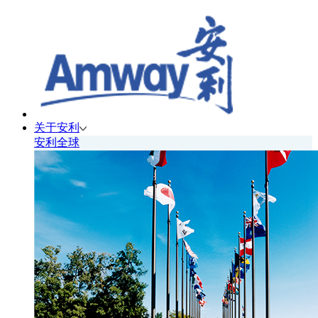
关于安利
安利全球