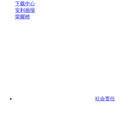
下载中心
安利画报
荣耀榜
社会责任