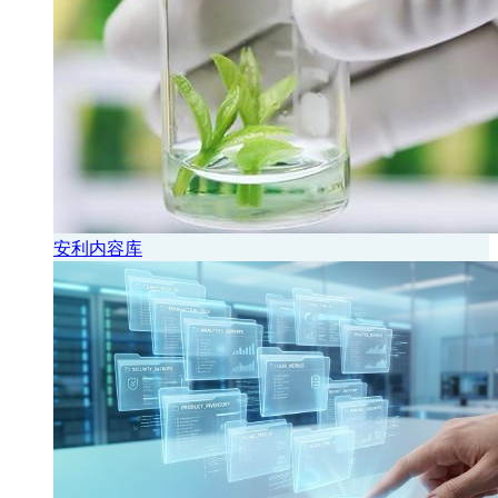
安利内容库