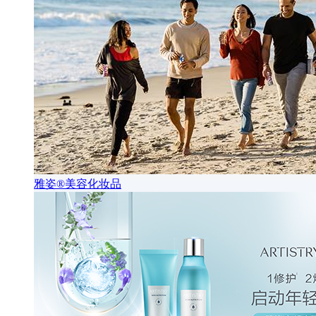
雅姿®美容化妆品