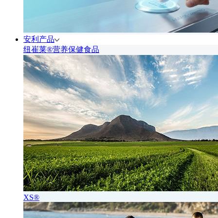
安利产品
纽崔莱®营养保健食品
XS®